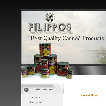
unternehmen
pfirsichhälften
startseite
firmenpolitik